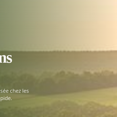
ns
isée chez les
apide.